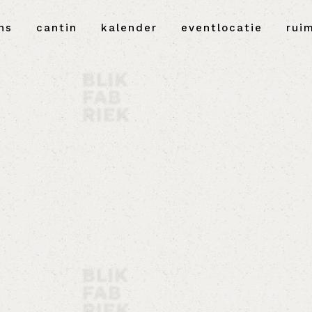
ns
cantin
kalender
eventlocatie
rui