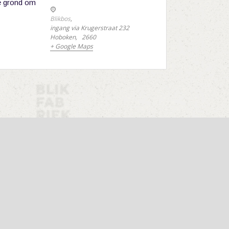
de grond om
Blikbos
,
ingang via Krugerstraat 232
Hoboken
,
2660
+ Google Maps