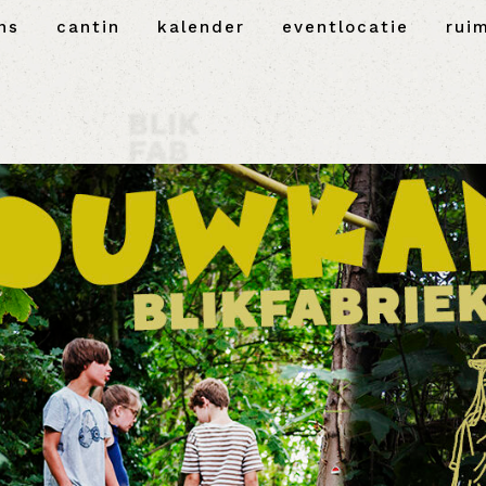
ns
cantin
kalender
eventlocatie
rui