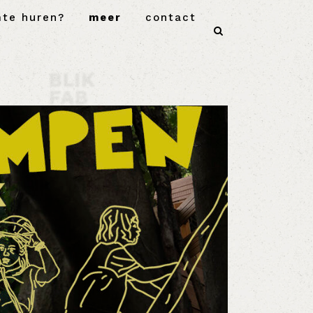
mte huren?
meer
contact