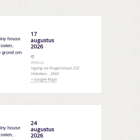
17
Tiny house
augustus
roeien,
2026
de grond om
Blikbos
,
ingang via Krugerstraat 232
Hoboken
,
2660
+ Google Maps
24
Tiny house
augustus
roeien,
2026