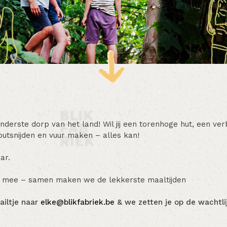
erste dorp van het land! Wil jij een torenhoge hut, een ve
utsnijden en vuur maken – alles kan!
ar.
nt mee – samen maken we de lekkerste maaltijden
ailtje naar
elke@blikfabriek.be
& we zetten je op de wachtlij