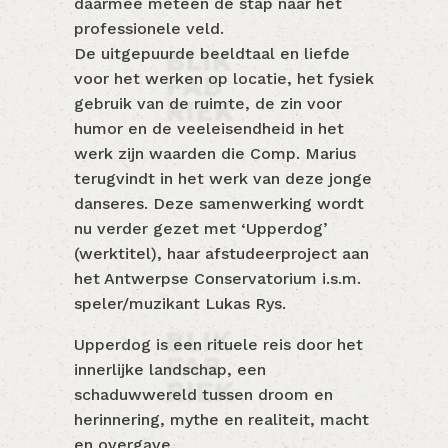
daarmee meteen de stap naar het
professionele veld.
De uitgepuurde beeldtaal en liefde
voor het werken op locatie, het fysiek
gebruik van de ruimte, de zin voor
humor en de veeleisendheid in het
werk zijn waarden die Comp. Marius
terugvindt in het werk van deze jonge
danseres. Deze samenwerking wordt
nu verder gezet met ‘Upperdog’
(werktitel), haar afstudeerproject aan
het Antwerpse Conservatorium i.s.m.
speler/muzikant Lukas Rys.
Upperdog is een rituele reis door het
innerlijke landschap, een
schaduwwereld tussen droom en
herinnering, mythe en realiteit, macht
en overgave.