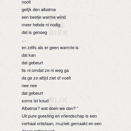
nooit
gelijk den albatros
een beetje warme wind
meer hebde ni nodig
dat is genoeg
…
en zélfs als er geen warmte is
dat kan
dat gebeurt
tis ni omdat ze ni weg ga
da ge ze altijd ziet of voelt
nee nee
dat gebeurt
soms ist koud
Albatros? wat doen we dan? “
Uit pure goesting en vriendschap is een
verhaal ontstaan, muziek gemaakt en een
decor getimmerd.