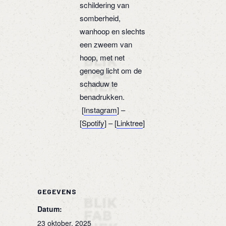
schildering van
somberheid,
wanhoop en slechts
een zweem van
hoop, met net
genoeg licht om de
schaduw te
benadrukken.
[
Instagram
] –
[
Spotify
] – [
Linktree
]
GEGEVENS
Datum:
23 oktober, 2025