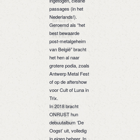
ingetogen, cleane
passages (in het
Nederlands!).
Geroemd als “het
best bewaarde
post-metalgeheim
van België” bracht
het hen al naar
grotere podia, zoals
Antwerp Metal Fest
of op de aftershow
voor Cult of Luna in
Trix.
In 2018 bracht
ONRUST hun
debuutalbum ‘De
Oogst’ uit, volledig
in eigen beheer. In