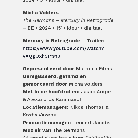
Micha Volders
The Germans – Mercury in Retrograde
– BE • 2024 • 15′ • kleur • digitaal
Mercury in Retrograde – Trailer:
https://www.youtube.com/watch?
v=QgOxh9IYsn0
Gepresenteerd door
Mutropia Films
Geregisseerd, gefilmd en
gemonteerd door
Micha Volders
Met in de hoofdrollen:
Jakob Ampe
& Alexandros Karamanof
Locatiemanagers:
Nikos Thomas &
Kostis Vazeos
Productiemanager:
Lennert Jacobs
Muziek van
The Germans
Afkomstig van het album
Spirituality