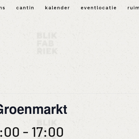
ns
cantin
kalender
eventlocatie
rui
Groenmarkt
1:00
-
17:00