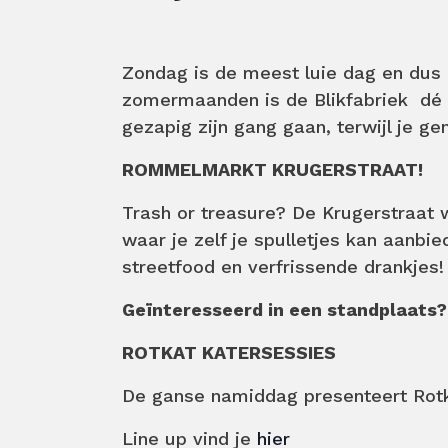
Zondag is de meest luie dag en dus 
zomermaanden is de Blikfabriek dé p
gezapig zijn gang gaan, terwijl je ge
ROMMELMARKT KRUGERSTRAAT!
Trash or treasure? De Krugerstraat 
waar je zelf je spulletjes kan aanbie
streetfood en verfrissende drankjes!
Geïnteresseerd in een standplaats?
ROTKAT KATERSESSIES
De ganse namiddag presenteert Rotk
Line up vind je
hier