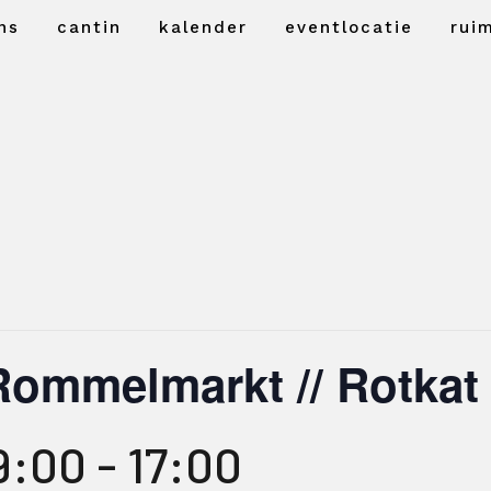
ns
cantin
kalender
eventlocatie
rui
Rommelmarkt // Rotkat
09:00
-
17:00