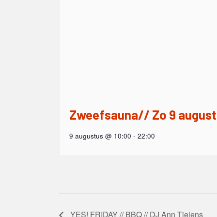
Zweefsauna// Zo 9 augus
9 augustus @ 10:00
-
22:00
YES! FRIDAY // BBQ // DJ Ann Tielens