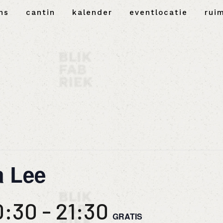
ns
cantin
kalender
eventlocatie
rui
 Lee
0:30
-
21:30
GRATIS