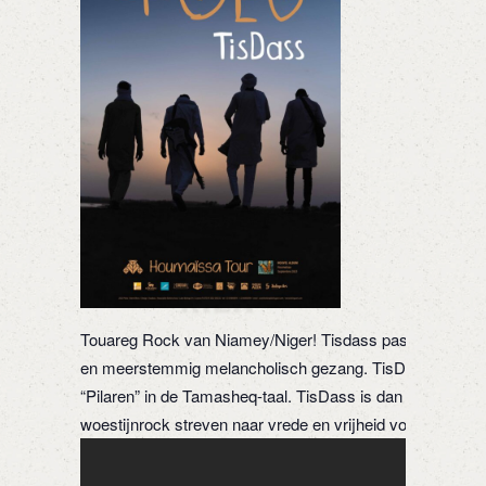
Touareg Rock van Niamey/Niger! Tisdass passeert tijde
en meerstemmig melancholisch gezang. TisDass is de ba
“Pilaren” in de Tamasheq-taal. TisDass is dan ook één 
woestijnrock streven naar vrede en vrijheid voor hun onde