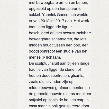
met beweegbare armen en benen,
opgesteld op een transparante
sokkel. Yannick Ganseman werkte
er van 2012 tot 2017 aan. Het werk
toont een liggende figuur,
beschilderd en met bewust zichtbare
beweegbare scharnieren, die iets
midden houdt tussen een pop, een
doodsportret of een studie van het
menselijk lichaam.
De sculptuur sluit aan bij een lange
traditie van liggende stenen of
houten doodsportretten, gisants,
zoals die te vinden zijn op
middeleeuwse grafmonumenten en
de gebeeldhouwde matras roept een
snijtafel op zoals de houten corpus
cristi maar is ook geinspireerd door