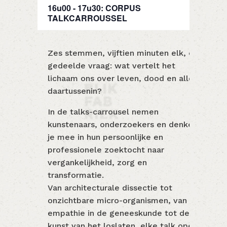
16u00 - 17u30: CORPUS
TALKCARROUSSEL
Zes stemmen, vijftien minuten elk, één
gedeelde vraag: wat vertelt het
lichaam ons over leven, dood en alles
daartussenin?
In de talks-carrousel nemen
kunstenaars, onderzoekers en denkers
je mee in hun persoonlijke en
professionele zoektocht naar
vergankelijkheid, zorg en
transformatie.
Van architecturale dissectie tot
onzichtbare micro-organismen, van
empathie in de geneeskunde tot de
kunst van het loslaten, elke talk opent