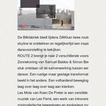
De Blikfabriek biedt tijdens DAKkan twee routes aan om 
skyline te ontdekken en tegelijkertijd een inspirerende
dansvoorstelling te bekijken.
ROUTE 2 brengt je naar 2 verschillende voorstellingen: 
Zonnekoning van Samuel Baidoo & Simon Beeckaert is e
stuk ontstaan uit de samenwerking tussen een muzikant 
danser. Een rustige maar gestage transformatie, van het 
beeld in het andere. Een volhardend bewegingsritueel op 
laag over laag over laag aan klanken.
Les Mots van Koen De Preter is een verstilde performan
muziek van Leo Ferré, een werk van introversie, met
minimalistische bewegingen en explosieve momenten. “