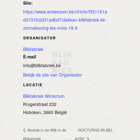
Site:
https://www.antwerpen.be/nl/info/5f31161a
d3731fc2d31adbd7/dakkan-blikfabriek-de-
zonnekoning-les-mots-19-9
ORGANISATOR
Blikfabriek
E-mail
info@blikfabriek.be
Bekijk de site van Organisator
LOCATIE
Blikfabriek Wintertuin
Krugerstraat 232
Hoboken
,
2660
België
Muziek in de Wijk in de
NOCTURNE #6 BEL
Blikfabriek
AYRE