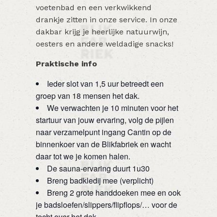
voetenbad en een verkwikkend
drankje zitten in onze service. In onze
dakbar krijg je heerlijke natuurwijn,
oesters en andere weldadige snacks!
Praktische info
Ieder slot van 1,5 uur betreedt een
groep van 18 mensen het dak.
We verwachten je 10 minuten voor het
startuur van jouw ervaring, volg de pijlen
naar verzamelpunt ingang Cantin op de
binnenkoer van de Blikfabriek en wacht
daar tot we je komen halen.
De sauna-ervaring duurt 1u30
Breng badkledij mee (verplicht)
Breng 2 grote handdoeken mee en ook
je badsloefen/slippers/flipflops/… voor de
tocht over het dak.