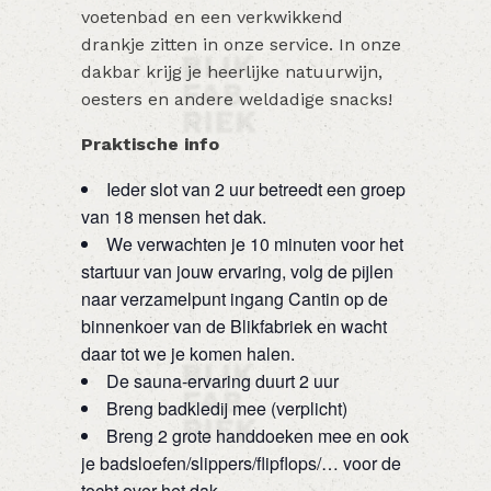
voetenbad en een verkwikkend
drankje zitten in onze service. In onze
dakbar krijg je heerlijke natuurwijn,
oesters en andere weldadige snacks!
Praktische info
Ieder slot van 2 uur betreedt een groep
van 18 mensen het dak.
We verwachten je 10 minuten voor het
startuur van jouw ervaring, volg de pijlen
naar verzamelpunt ingang Cantin op de
binnenkoer van de Blikfabriek en wacht
daar tot we je komen halen.
De sauna-ervaring duurt 2 uur
Breng badkledij mee (verplicht)
Breng 2 grote handdoeken mee en ook
je badsloefen/slippers/flipflops/… voor de
tocht over het dak.