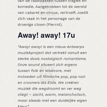
van de raakvlakken tussen tragiek en
komedie. Aangetrokken tot de wereld
van cabaret en circus, vertroeft Joedit
zich vaak in het personage van de
droevige clown (Pierrot).
Away! away! 17u
“Away! away! is een nieuw Antwerps
muziekproject dat vertrekt vanuit een
sterke dosis nostalgisch romantisme.
Onze sound situeert zich ergens
tussen folk en slowcore, met
invloeden uit filmische pop, pop noir
en crooners als Elvis. We creëren
muziek die wegdroomt en ver weg
vliegt – zacht, warm, melancholisch,
maar steeds met een duidelijke eigen
kleur.”