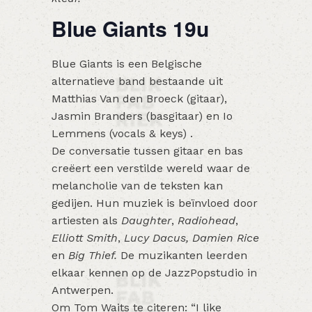
Blue Giants 19u
Blue Giants is een Belgische
alternatieve band bestaande uit
Matthias Van den Broeck (gitaar),
Jasmin Branders (basgitaar) en Io
Lemmens (vocals & keys) .
De conversatie tussen gitaar en bas
creëert een verstilde wereld waar de
melancholie van de teksten kan
gedijen. Hun muziek is beïnvloed door
artiesten als
Daughter
,
Radiohead
,
Elliott Smith
,
Lucy Dacus, Damien Rice
en
Big Thief.
De muzikanten leerden
elkaar kennen op de JazzPopstudio in
Antwerpen.
Om Tom Waits te citeren: “I like