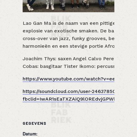
Lao Gan Ma is de naam van een pittige Chinese c
explosie van exotische smaken. De band beoog
cross-over van jazz, funky grooves, bezweren
harmonieën en een stevige portie Afro.
Joachim Thys: saxen Angel Calvo Perez: trompe
Cobas: basgitaar Tister Ikomo: percussie & vo
https://www.youtube.com/watch?v=eeVIVIJV-2
https://soundcloud.com/user-246378500?
fbclid=IwAR1sEaTXZAiQ9lOREdvjGPWbO1kUC7
GEGEVENS
Datum: