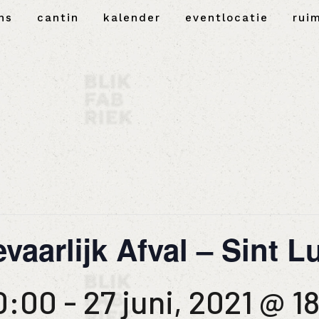
ns
cantin
kalender
eventlocatie
rui
vaarlijk Afval – Sint L
10:00
-
27 juni, 2021 @ 1