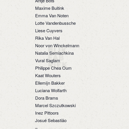
Antje Bots
Maxime Buitink
Emma Van Noten
Lotte Vandenbussche
Liese Cuyvers
Rika Van Hal
Noor von Winckelmann
Natalia Semiachkina
Vural Saglam
Philippe Chea Oum
Kaat Wouters
Ellemijn Bakker
Luciana Wolfarth
Dora Brams
Marcel Szczutkowski
Inez Pittoors
Josué Sebastião
–