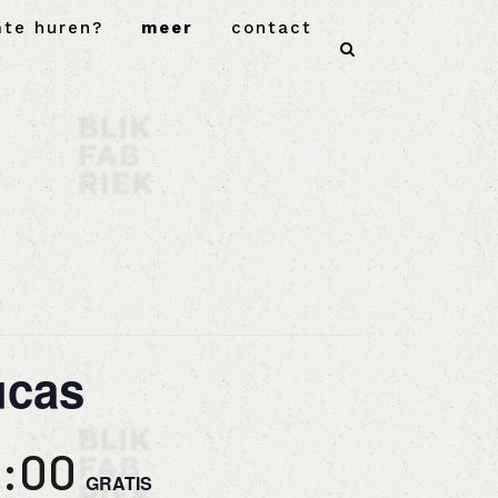
mte huren?
meer
contact
ucas
8:00
GRATIS