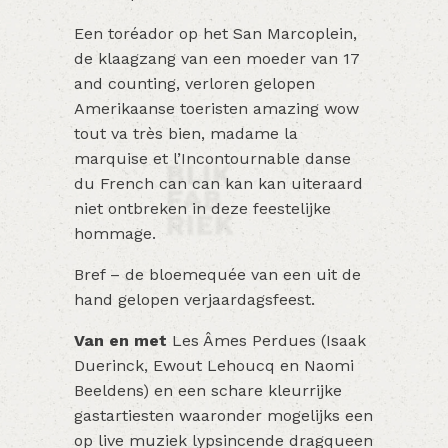
Een toréador op het San Marcoplein,
de klaagzang van een moeder van 17
and counting, verloren gelopen
Amerikaanse toeristen amazing wow
tout va très bien, madame la
marquise et l’Incontournable danse
du French can can kan kan uiteraard
niet ontbreken in deze feestelijke
hommage.
Bref – de bloemequée van een uit de
hand gelopen verjaardagsfeest.
Van en met
Les Âmes Perdues (Isaak
Duerinck, Ewout Lehoucq en Naomi
Beeldens) en een schare kleurrijke
gastartiesten waaronder mogelijks een
op live muziek lypsincende dragqueen