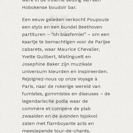
Hobokense boudoir bar.
Een eeuw geleden verkocht Poupoule
een stylo en een bundel Beethoven
partituren – “oh blasfemie!” – om een
kaartje te bemachtigen voor de Parijse
cabarets, waar Maurice Chevalier,
Yvette Guilbert, Mistinguett en
Josephine Baker zijn muzikale
universum kleurden en inspireerden.
Rejoignez-nous op onze Voyage à
Paris, naar de rokerige wereld van
fumistes, gommistes en diseuses – de
legendarische podia waar de
commère et compère de plak
zwaaiden en de avonden tsjokvol
zaten met flamboyante acts en
meeslepende tour-de-chants.