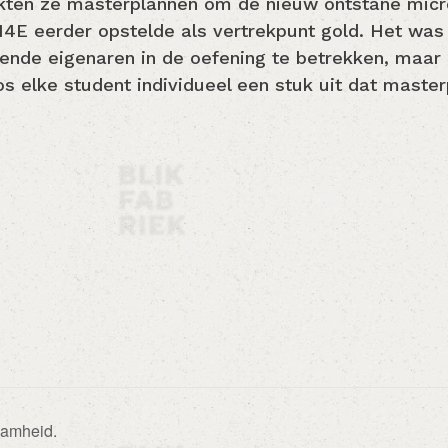
kten ze masterplannen om de nieuw ontstane microc
E eerder opstelde als vertrekpunt gold. Het was
llende eigenaren in de oefening te betrekken, ma
os elke student individueel een stuk uit dat maste
aamheid.