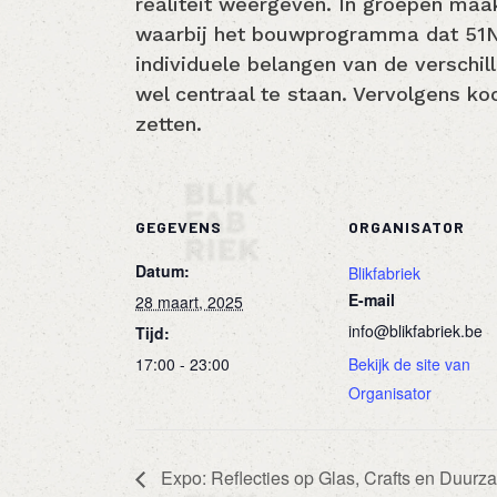
realiteit weergeven. In groepen maa
waarbij het bouwprogramma dat 51N4
individuele belangen van de verschi
wel centraal te staan. Vervolgens ko
zetten.
GEGEVENS
ORGANISATOR
Datum:
Blikfabriek
E-mail
28 maart, 2025
info@blikfabriek.be
Tijd:
17:00 - 23:00
Bekijk de site van
Organisator
Expo: Reflecties op Glas, Crafts en Duurz