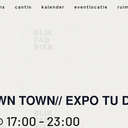
ns
cantin
kalender
eventlocatie
rui
N TOWN// EXPO TU 
@ 17:00
-
23:00