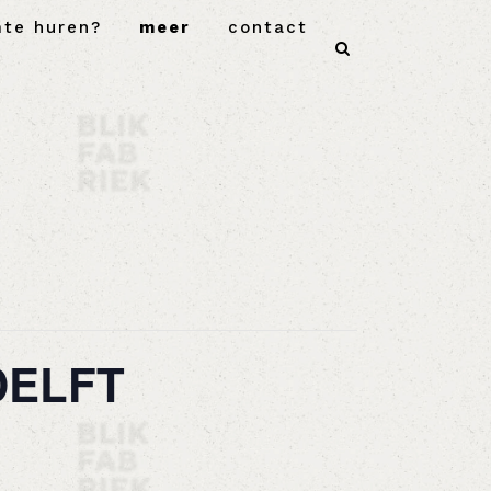
mte huren?
meer
contact
DELFT