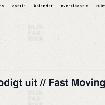
ns
cantin
kalender
eventlocatie
rui
odigt uit // Fast Movin