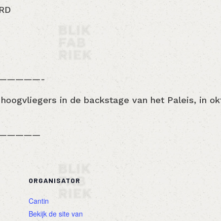
ORD
—————-
e hoogvliegers in de backstage van het Paleis, in o
—————
ORGANISATOR
Cantin
Bekijk de site van