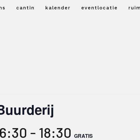
ns
cantin
kalender
eventlocatie
rui
Buurderij
16:30
-
18:30
GRATIS