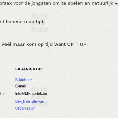
spraak voor de jongsten om te spelen en natuurlijk 
k libanese maaltijd.
en véél maar kom op tijd want OP = OP!
ORGANISATOR
Blikfabriek
E-mail
ë
+
info@blikfabriek.be
Bekijk de site van
Organisator