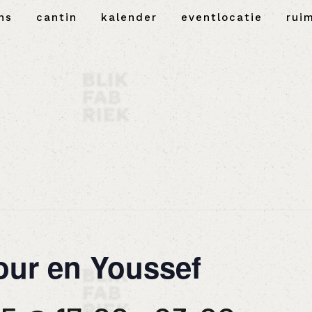
ns
cantin
kalender
eventlocatie
rui
our en Youssef