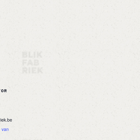
TOR
riek.be
e van