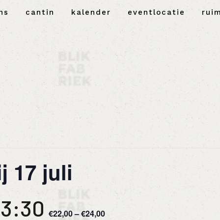
ns
cantin
kalender
eventlocatie
rui
 17 juli
3:30
€22,00 – €24,00