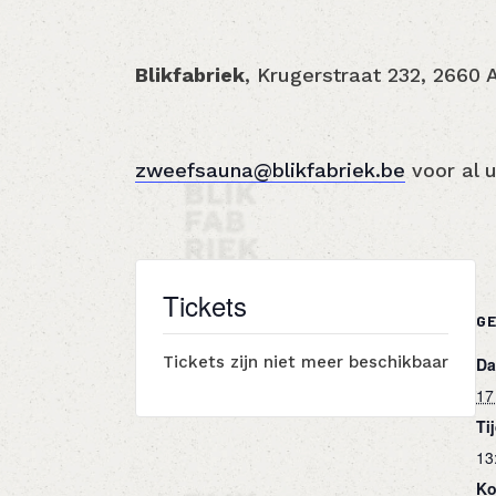
Blikfabriek
, Krugerstraat 232, 2660
zweefsauna@blikfabriek.be
voor al 
Tickets
G
Tickets zijn niet meer beschikbaar
Da
17 
Ti
13
Ko