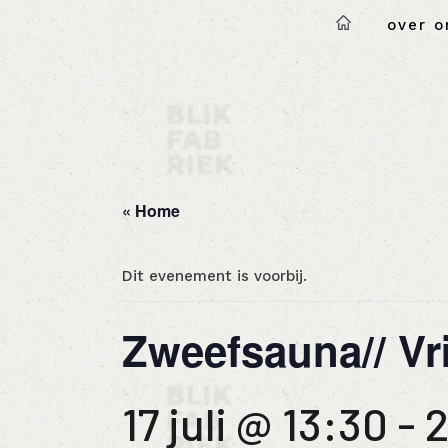
over o
« Home
Dit evenement is voorbij.
Zweefsauna// Vrij
17 juli @ 13:30
-
2