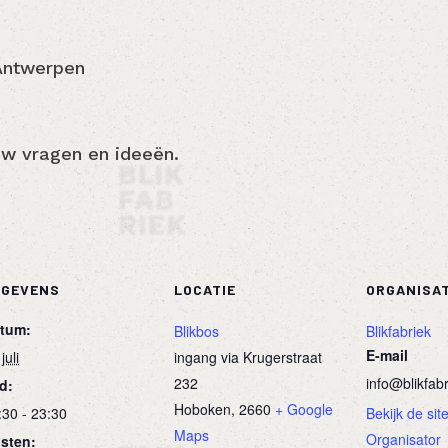
 Antwerpen
uw vragen en ideeën.
EGEVENS
LOCATIE
ORGANISA
tum:
Blikbos
Blikfabriek
E-mail
juli
ingang via Krugerstraat
232
info@blikfab
jd:
Hoboken
,
2660
+ Google
:30 - 23:30
Bekijk de sit
Maps
Organisator
sten: