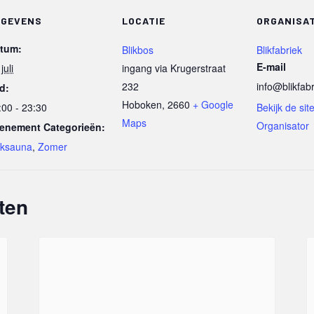
EGEVENS
LOCATIE
ORGANISA
tum:
Blikbos
Blikfabriek
E-mail
juli
ingang via Krugerstraat
232
info@blikfab
jd:
Hoboken
,
2660
+ Google
:00 - 23:30
Bekijk de sit
Maps
Organisator
enement Categorieën:
ksauna
,
Zomer
ten