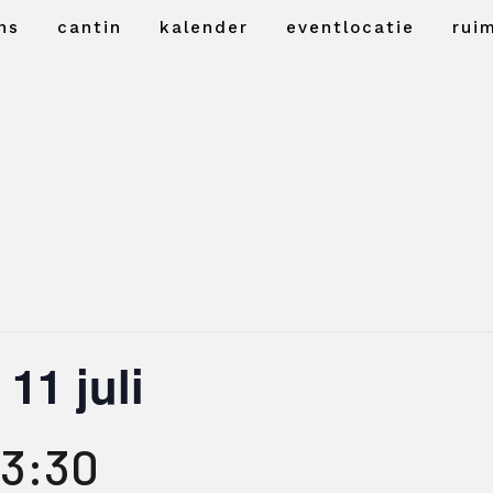
ns
cantin
kalender
eventlocatie
rui
11 juli
3:30