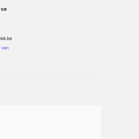
TOR
riek.be
e van