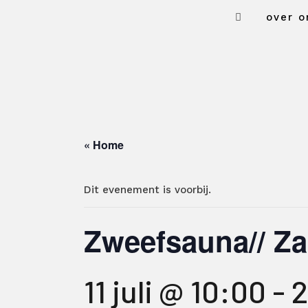
over o
« Home
Dit evenement is voorbij.
Zweefsauna// Za 
11 juli @ 10:00
-
2