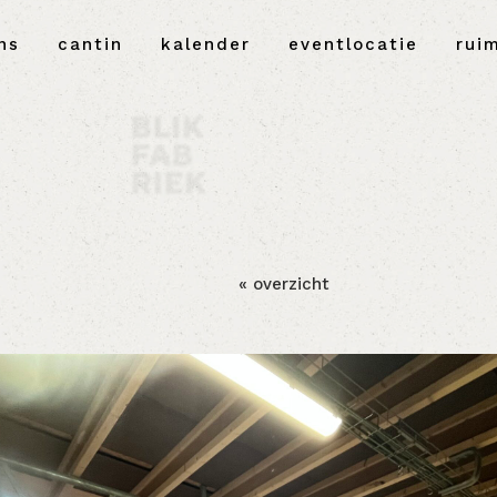
ns
cantin
kalender
eventlocatie
rui
« overzicht