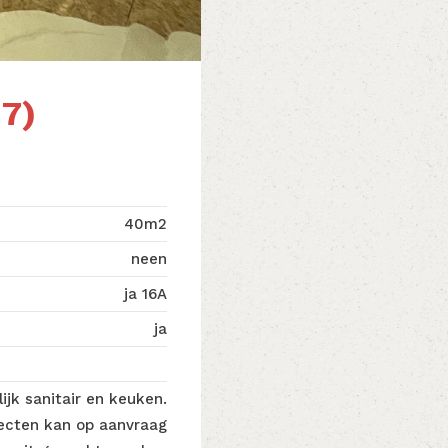
7)
40m2
neen
ja 16A
ja
jk sanitair en keuken.
ojecten kan op aanvraag