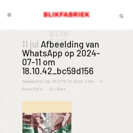
11 jul
Afbeelding van
WhatsApp op 2024-
07-11 om
18.10.42_bc59d156
Geplaatst op 19:07h
in
door
Lien
0
Reactie's
0
Likes