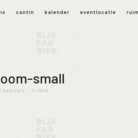
ns
cantin
kalender
eventlocatie
rui
boom-small
0 Reactie's
0
Likes