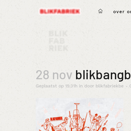
over o
28 nov
blikbang
Geplaatst op 15:31h
in
door
blikfabriekbe