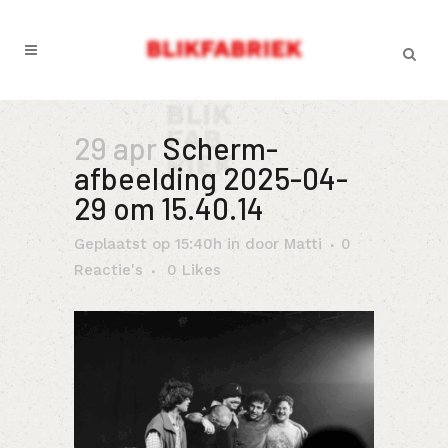
29 apr
Scherm­
afbeelding 2025-04-
29 om 15.40.14
Geplaatst op 15:40h
in
door
Matti
0
Reactie's
0
Likes