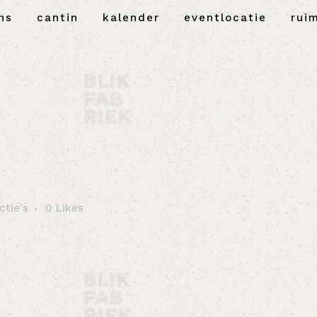
ns
cantin
kalender
eventlocatie
rui
ctie's
0
Likes