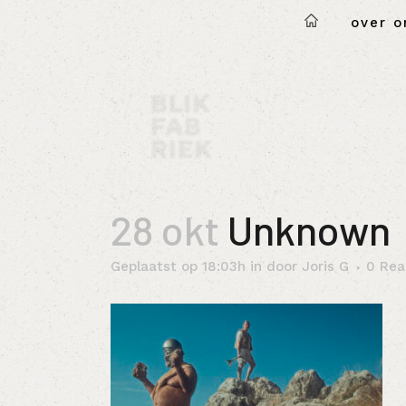
over o
28 okt
Unknown
Geplaatst op 18:03h
in
door
Joris G
0 Rea