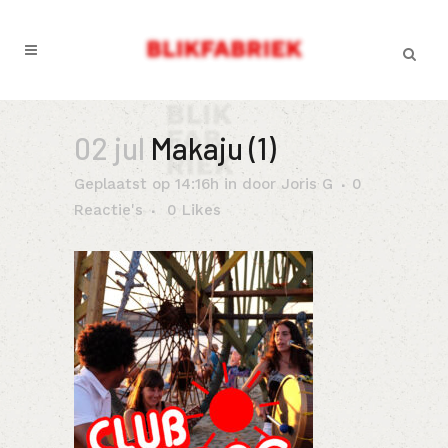
02 jul
Makaju (1)
Geplaatst op 14:16h
in
door
Joris G
0
Reactie's
0
Likes