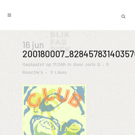
16 jun
200180007_82845783140357
Geplaatst op 11:06h
in
door
Joris G
0
Reactie's
0
Likes