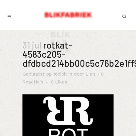
31 jul
rotkat-
4583c205-
dfdbcd214bb00c5c76b2e1ff9
Geplaatst op 16:56h
in
door
Lien
0
Reactie's
0
Likes