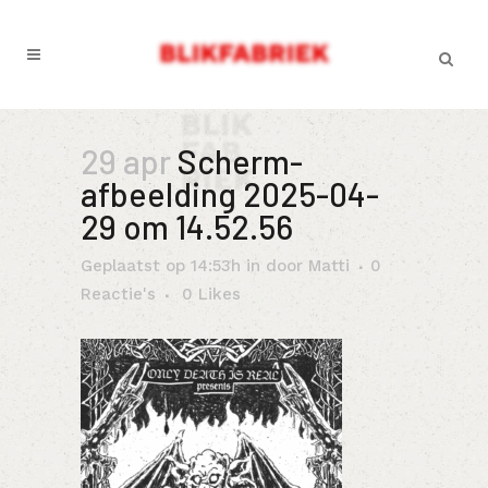
29 apr
Scherm­
afbeelding 2025-04-
29 om 14.52.56
Geplaatst op 14:53h
in
door
Matti
0
Reactie's
0
Likes