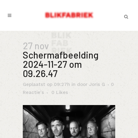
27 nov
Schermafbeelding
2024-11-27 om
09.26.47
Geplaatst op 09:27h
in
door
Joris G
0
Reactie's
0
Likes