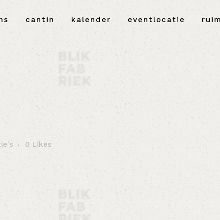
ns
cantin
kalender
eventlocatie
rui
ie's
0
Likes