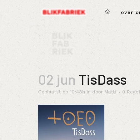
over o
02 jun
TisDass
Geplaatst op 10:48h
in
door
Matti
0 React