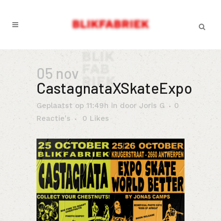
05 nov
CastagnataXSkateExpo
Geplaatst op 11:49h
in
door
Joris G
0
Reactie's
0
Likes