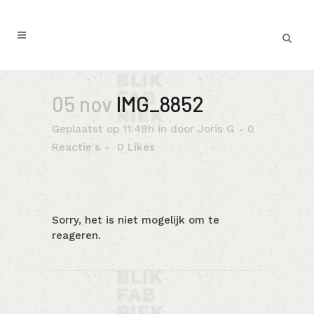
05 nov
IMG_8852
Geplaatst op 11:49h
in
door
Joris G
0
Reactie's
0
Likes
Sorry, het is niet mogelijk om te
reageren.