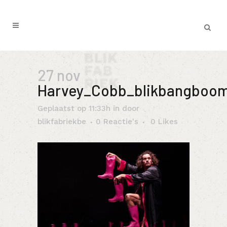
27 nov
Harvey_Cobb_blikbangboo
Geplaatst op 11:33h
in
door
blikfabriekbe
0 Reactie's
0
Likes