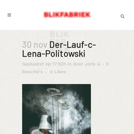
30 nov
Der-Lauf-c-
Lena-Politowski
Geplaatst op 17:52h
in
door
Joris G
0
Reactie's
0
Likes