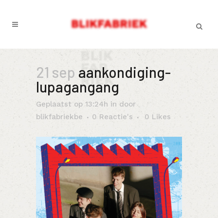
21 sep
aankondiging-
lupagangang
Geplaatst op 13:24h
in
door
blikfabriekbe
0 Reactie's
0
Likes