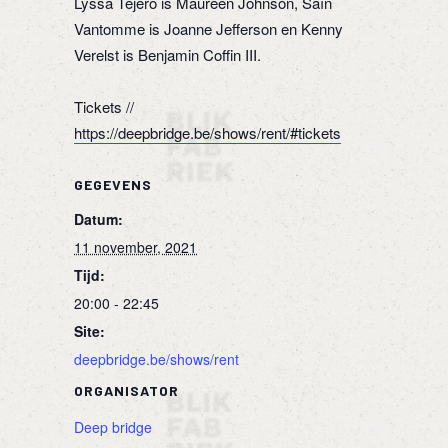
Lyssa Tejero is Maureen Johnson, Saïn
Vantomme is Joanne Jefferson en Kenny
Verelst is Benjamin Coffin III.
Tickets //
https://deepbridge.be/shows/rent/#tickets
GEGEVENS
Datum:
11 november, 2021
Tijd:
20:00 - 22:45
Site:
deepbridge.be/shows/rent
ORGANISATOR
Deep bridge