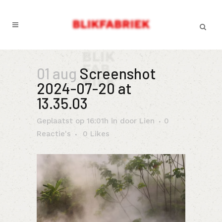
01 aug
Screenshot
2024-07-20 at
13.35.03
Geplaatst op 16:01h
in
door
Lien
0
Reactie's
0
Likes