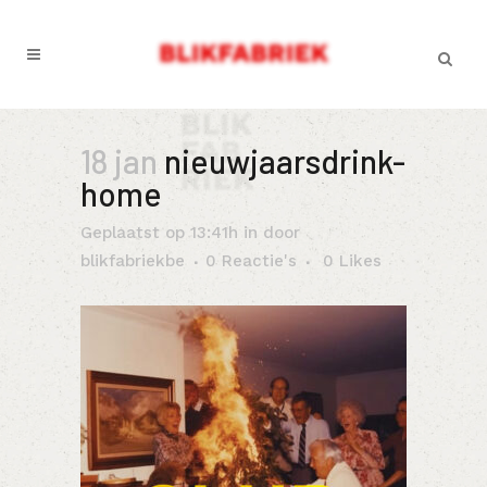
18 jan
nieuwjaarsdrink-
home
Geplaatst op 13:41h
in
door
blikfabriekbe
0 Reactie's
0
Likes