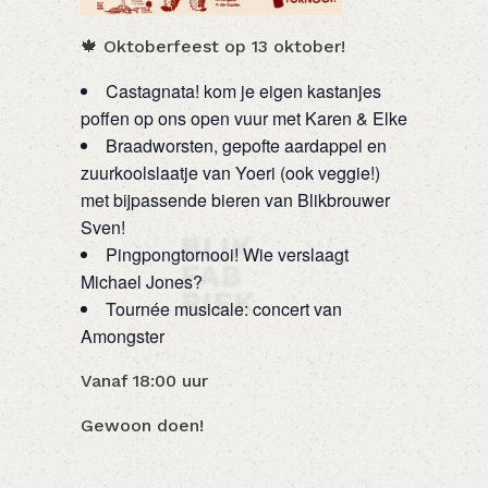
🍁 Oktoberfeest op 13 oktober!
Castagnata! kom je eigen kastanjes
poffen op ons open vuur met Karen & Elke
Braadworsten, gepofte aardappel en
zuurkoolslaatje van Yoeri (ook veggie!)
met bijpassende bieren van Blikbrouwer
Sven!
Pingpongtornooi! Wie verslaagt
Michael Jones?
Tournée musicale: concert van
Amongster
Vanaf 18:00 uur
Gewoon doen!