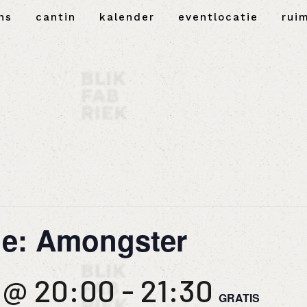
ns
cantin
kalender
eventlocatie
rui
le: Amongster
3 @ 20:00
-
21:30
GRATIS