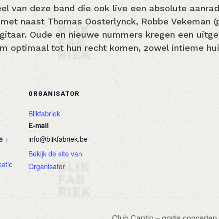
el van deze band die ook live een absolute aanrade
g met naast Thomas Oosterlynck, Robbe Vekeman (
e gitaar. Oude en nieuwe nummers kregen een uitg
m optimaal tot hun recht komen, zowel intieme hui
ORGANISATOR
Blikfabriek
E-mail
ë
+
info@blikfabriek.be
Bekijk de site van
catie
Organisator
Club Cantin – gratis concerte