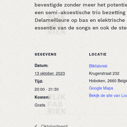
bevestigde zonder meer het potentie
een semi-akoestische trio bezettin
Delameilleure op bas en elektrisch
essentie van de songs en ook de ste
GEGEVENS
LOCATIE
Datum:
Blikfabriek
13 oktober, 2023
Krugerstraat 232
Hoboken
,
2660
Belgi
Tijd:
Google Maps
20:00 - 21:30
Bekijk de site van Lo
Kosten:
Gratis
Oktoberfeest!