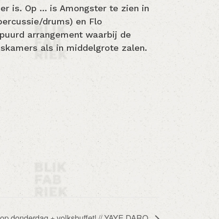
r is. Op … is Amongster te zien in
percussie/drums) en Flo
epuurd arrangement waarbij de
skamers als in middelgrote zalen.
n op donderdag + volksbuffet! // YAYE DARO