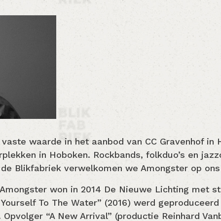
n vaste waarde in het aanbod van CC Gravenhof in 
uurplekken in Hoboken. Rockbands, folkduo’s en jaz
 In de Blikfabriek verwelkomen we Amongster op on
Amongster won in 2014 De Nieuwe Lichting met ste
t Yourself To The Water” (2016) werd geproduceer
. Opvolger “A New Arrival” (productie Reinhard Van