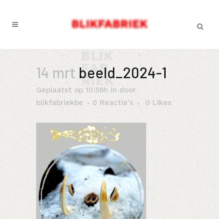
14 mrt
beeld_2024-1
Geplaatst op 10:56h
in
door
blikfabriekbe
0 Reactie's
0
Likes