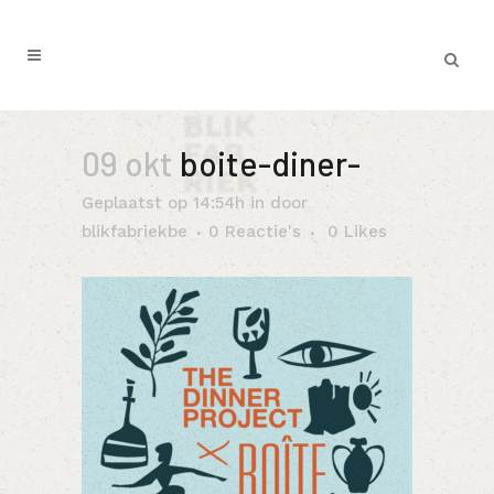
09 okt
boite-diner-
Geplaatst op 14:54h
in
door
blikfabriekbe
0 Reactie's
0
Likes