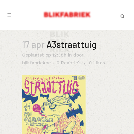
17 apr
A3straattuig
Geplaatst op 12:38h
in
door
blikfabriekbe
0 Reactie's
0
Likes