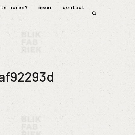
mte huren?
meer
contact
af92293d