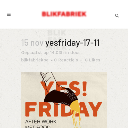
15 nov
yesfriday-17-11
Geplaatst op 14:03h
in
door
blikfabriekbe
0 Reactie's
0
Likes